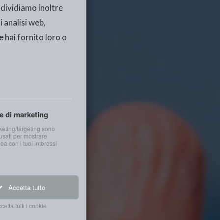
ondividiamo inoltre
i analisi web,
e hai fornito loro o
e di marketing
keting/targeting sono
sati per mostrare
nea con i tuoi interessi
Accetta tutto
cetta tutti i cookie