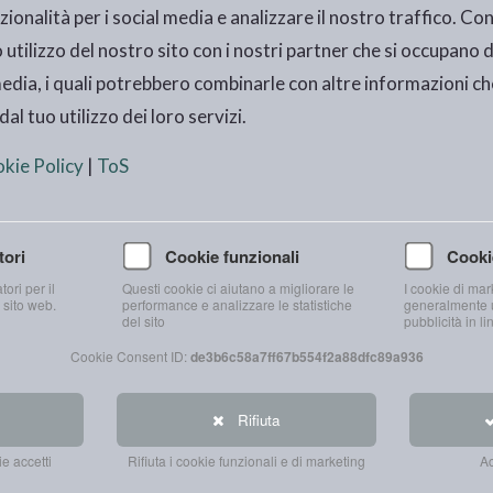
zionalità per i social media e analizzare il nostro traffico. C
 utilizzo del nostro sito con i nostri partner che si occupano d
media, i quali potrebbero combinarle con altre informazioni ch
al tuo utilizzo dei loro servizi.
kie Policy
|
ToS
tori
Cookie funzionali
Cooki
ori per il
Questi cookie ci aiutano a migliorare le
I cookie di mar
 sito web.
performance e analizzare le statistiche
generalmente u
del sito
pubblicità in li
Cookie Consent ID:
de3b6c58a7ff67b554f2a88dfc89a936
Rifiuta
e accetti
Rifiuta i cookie funzionali e di marketing
Ac