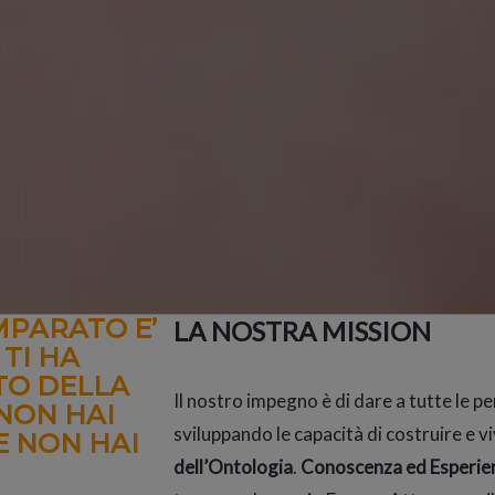
MPARATO E’
LA NOSTRA MISSION
 TI HA
TO DELLA
Il nostro impegno è di dare a tutte le pe
 NON HAI
sviluppando le capacità di costruire e v
E NON HAI
dell’Ontologia
.
Conoscenza ed Esperien