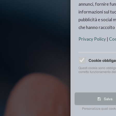
annunci, fornire fun
informazioni sul tuo
pubblicità e social 
che hanno raccolto d
Privacy Policy
|
Coo
Cookie obbliga
Questi cookie sono obbligat
corretto funzionamento del
Salva
Personalizza quali cooki